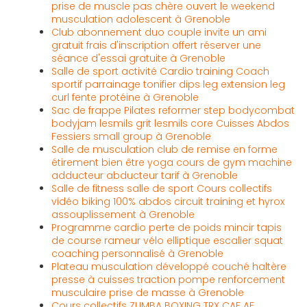
prise de muscle pas chère ouvert le weekend
musculation adolescent à Grenoble
Club abonnement duo couple invite un ami
gratuit frais d'inscription offert réserver une
séance d'essai gratuite à Grenoble
Salle de sport activité Cardio training Coach
sportif parrainage tonifier dips leg extension leg
curl fente protéine à Grenoble
Sac de frappe Pilates reformer step bodycombat
bodyjam lesmils grit lesmils core Cuisses Abdos
Fessiers small group à Grenoble
Salle de musculation club de remise en forme
étirement bien être yoga cours de gym machine
adducteur abducteur tarif à Grenoble
Salle de fitness salle de sport Cours collectifs
vidéo biking 100% abdos circuit training et hyrox
assouplissement à Grenoble
Programme cardio perte de poids mincir tapis
de course rameur vélo elliptique escalier squat
coaching personnalisé à Grenoble
Plateau musculation développé couché haltère
presse à cuisses traction pompe renforcement
musculaire prise de masse à Grenoble
Cours collectifs ZUMBA BOXING TRX CAF AF