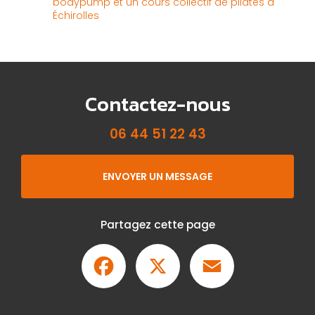
bodypump et un cours collectif de pilates à
Échirolles
Contactez-nous
06 44 51 22 43
ENVOYER UN MESSAGE
Partagez cette page
Facebook
X
Email