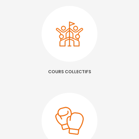
remise en forme étirement bien être yoga cours de gym machine
adducteur abducteur tarif à Grenoble
|
Club de sport tarif avec cours
collectifs de cuisses abdo fessiers et bodysculpt pour perte de poids à
Saint-Martin-d'Hères
|
Salle de sport abonnement activités zumba
fitness et boxe pour mincir à Echirolles
|
Cours collectifs ZUMBA
BOXING TRX CAF AF BODYSCULPT ABDOS STRETCHING Pilates Yoga Gym
Seniors formule sans engagement à Grenoble
|
Club de sport cours
Lesmils avec abonnement sans engagement premium ouvert le
weekend et parking gratuit à Saint Martin d'Hères
|
Club de sport
climatisé avec cours collectifs biking rpm et Lesmils bodyattack à
Echirolles
|
Salle de sport suivi personnalisé abonnement duo couple
invite un ami gratuit frais d'inscription offert à Saint-Martin-d'Hères
|
Club de sport activité ado Coach sportif parrainage tonifier dips leg
extension leg curl fente protéine à Saint-Martin-d'Hères
|
Club fitness
avec Park machines musculation et du cardio en salle de sport tarif à
Saint Martin d'Hères
|
Salle de sport activité Cardio training Coach
COURS COLLECTIFS
sportif parrainage tonifier dips leg extension leg curl fente protéine à
Grenoble
|
Programme cardio perte de poids mincir tapis de course
rameur vélo elliptique escalier squat coaching personnalisé à Grenoble
|
Club de fitness activités musculation cross training hit et coaching
individuel à Echirolles