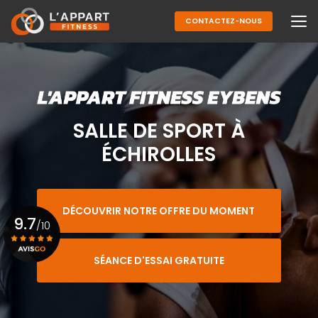
Aller
au
CONTACTEZ-NOUS
contenu
principal
SALLE DE SPORT À
ÉCHIROLLES
DÉCOUVRIR NOTRE OFFRE DU MOMENT
9.7
/10
SÉANCE D'ESSAI GRATUITE
Voir le certificat