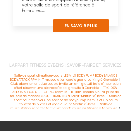
votre salle de sport de référence à
Échirolles....
EN SAVOIR PLUS
L'APPART FITNESS EYBENS : SAVOIR-FAIRE ET SERVICES
Salle de sport climatisée cours LESMILS BODYPUMP BODYBALANCE
BODYATTACK RPM HIIT musculation cardio grand parking à Grenoble
|
Club abonnement duo couple invite un ami gratuit frais d'inscription
offert réserver une séance d'essai gratuite à Grenoble
|
TRX 100%
ABDOS ABDOS STRETCHING Lesmils THE TRIP Lesmils SPRINT prise de
muscle de masse CIRCUIT TRAINING à Saint-Martin-d'Hères
|
Salle de
sport pour réserver une séance de bodypump lesmils et un cours
collectif de pilates et yoga à Saint Martin d'Hères
|
Salle de
musculation et cardio tarif avec coach cours de fitness à Echirolles
|
Salle de sport abonnement sans engagement pas chère ouvert le
weekend et parking gratuit à Echirolles
|
Club de fitness musculation
prise de muscle et cours collectifs de rpm biking à Echirolles
|
Salle de
fitness abonnement duo couple ou invite un ami et frais d'inscription
offert à Echirolles
|
Salle de sport pour adolescent cours collectifs