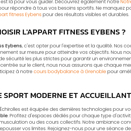
est là pour vous guider. Découvrez également notre
Notr
our répondre à tous vos besoins sportifs. Ne manquez p
ppart fitness Eybens
pour des résultats visibles et durables.
OISIR L'APPART FITNESS EYBENS ?
ess Eybens
, c'est opter pour l'expertise et la qualité. Nos c
ement sur mesure pour atteindre vos objectifs. Nous n
e sécurité les plus strictes pour garantir un environnement
centrée sur le client, nous nous assurons que chaque m
rticipez à notre
cours bodybalance à Grenoble
pour amélio
E SPORT MODERNE ET ACCUEILLAN
 Échirolles est équipée des dernières technologies pour vous
oble
. Profitez d'espaces dédiés pour chaque type d'activit
musculation ou des cours collectifs. Notre ambiance con
epousser vos limites. Rejoignez-nous pour une séance d