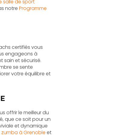
e salle de sport
as notre
Programme
oachs certifiés vous
ous engageons à
 sain et sécurisé.
embre se sente
rer votre équilibre et
TE
 offrir le meilleur du
é, que ce soit pour un
viviale et dynamique
e
zumba à Grenoble
et