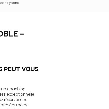
tness Eybens
OBLE -
S PEUT VOUS
ur un coaching
ess exceptionnelle
ez réserver une
 notre équipe de