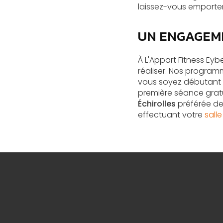
laissez-vous emporter
UN ENGAGEME
À L'Appart Fitness Ey
réaliser. Nos program
vous soyez débutant o
première séance gra
Échirolles
préférée de
effectuant votre
sall