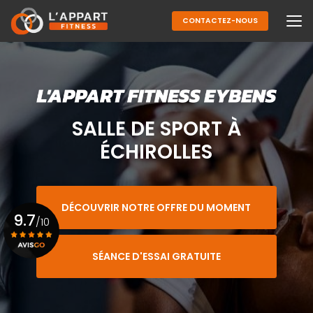
Aller
au
CONTACTEZ-NOUS
contenu
principal
SALLE DE SPORT À
ÉCHIROLLES
DÉCOUVRIR NOTRE OFFRE DU MOMENT
9.7
/10
SÉANCE D'ESSAI GRATUITE
Voir le certificat