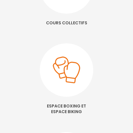
Coach sportif parrainage tonifier dips leg extension leg curl fente
protéine à Saint-Martin-d'Hères
|
Salle de musculation club de remise
en forme étirement bien être yoga cours de gym machine adducteur
abducteur tarif à Grenoble
|
Salle de sport pour réserver une séance
de bodypump et un cours collectif de pilates à Échirolles
|
Salle de
COURS COLLECTIFS
sport séance d'essai gratuite musculation cardio encadré par un
coach à Echirolles
|
Salle de sport avec des cours collectifs avec coach
à Echirolles
|
Plateau musculation développé couché haltère presse à
cuisses traction pompe renforcement musculaire prise de masse à
Grenoble
ESPACE BOXING ET
ESPACE BIKING