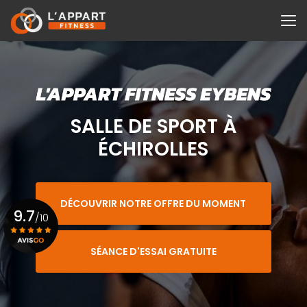
Aller
au
contenu
principal
SALLE DE SPORT À
ÉCHIROLLES
DÉCOUVRIR NOTRE OFFRE DU MOMENT
9.7
/10
SÉANCE D'ESSAI GRATUITE
Voir le certificat