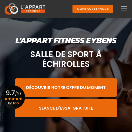
Aller
au
CONTACTEZ-NOUS
contenu
principal
SALLE DE SPORT À
ÉCHIROLLES
DÉCOUVRIR NOTRE OFFRE DU MOMENT
9.7
/10
SÉANCE D'ESSAI GRATUITE
Voir le certificat