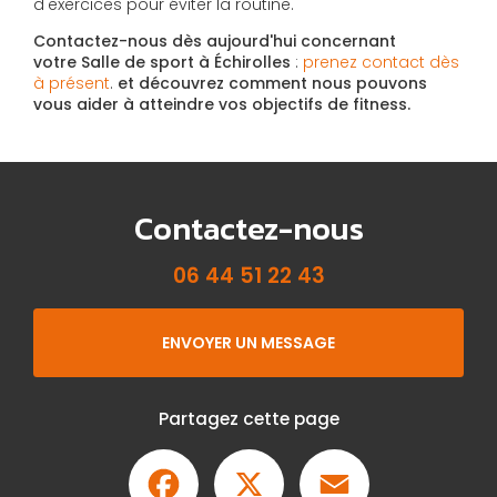
d'exercices pour éviter la routine.
Contactez-nous dès aujourd'hui
concernant
votre
Salle de sport à Échirolles
:
prenez contact dès
à présent
.
et découvrez comment nous pouvons
vous aider à atteindre vos objectifs de fitness.
Contactez-nous
06 44 51 22 43
ENVOYER UN MESSAGE
Partagez cette page
Facebook
X
Email