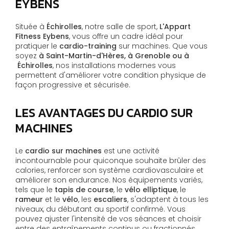
EYBENS
Située à
Échirolles
, notre salle de sport,
L'Appart
Fitness Eybens
, vous offre un cadre idéal pour
pratiquer le
cardio-training
sur machines. Que vous
soyez
à Saint-Martin-d'Hères, à Grenoble ou à
Échirolles
, nos installations modernes vous
permettent d'améliorer votre condition physique de
façon progressive et sécurisée.
LES AVANTAGES DU
CARDIO
SUR
MACHINES
Le
cardio sur machines
est une activité
incontournable pour quiconque souhaite brûler des
calories, renforcer son système cardiovasculaire et
améliorer son endurance. Nos équipements variés,
tels que le
tapis de course
, le
vélo elliptique
, le
rameur
et le
vélo
, les
escaliers
, s'adaptent à tous les
niveaux, du débutant au sportif confirmé. Vous
pouvez ajuster l'intensité de vos séances et choisir
entre des entraînements continus ou fractionnés