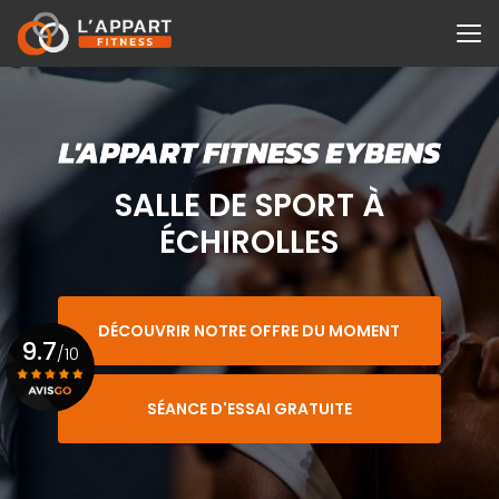
Aller
au
contenu
principal
SALLE DE SPORT À
ÉCHIROLLES
DÉCOUVRIR NOTRE OFFRE DU MOMENT
9.7
/10
SÉANCE D'ESSAI GRATUITE
Voir le certificat