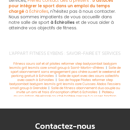
services,
Prenez contact dès à présent :
5 astuces
pour intégrer le sport dans un emploi du temps
chargé
à Échirolles
, n'hésitez pas à nous contacter.
Nous sommes impatients de vous accueillir dans
notre salle de sport
à Échirolles
et de vous aider à
atteindre vos objectifs de fitness.
L'APPART FITNESS EYBENS : SAVOIR-FAIRE ET SERVICES
Fitness cours caf et af pilates reformer step bodycombat bodyjam
lesmils grit lesmils core small group à Saint-Martin-d'Hères
|
Salle de
sport abonnement sans engagement pas chère ouvert le weekend et
parking gratuit à Echirolles
|
Salle de sport avec des cours collectifs
avec coach à Echirolles
|
Sac de frappe Pilates reformer step
bodycombat bodyjam lesmils grit lesmils core Cuisses Abdos Fessiers
small group à Grenoble
|
Salle de fitness abonnement duo couple ou
invite un ami et frais d'inscription offert à Echirolles
|
Plateau
musculation développé couché haltère presse à cuisses traction
pompe renforcement musculaire prise de masse à Grenoble
|
Se
muscler machines musculation et tapis de course perdre de poids
sécher salle de sport à Echirolles
|
Muscler renforcement park
machine musculation tapis de course cardio perte de poids club de
sport fitness à Saint-Martin-d'Hères
|
Club de fitness musculation
prise de muscle et cours collectifs de rpm biking à Echirolles
|
Salle de
Contactez-nous
fitness climatisé avec cours collectifs bike ou lesmils rpm et
bodyattack pour sécher à Saint Martin d'Hères
|
Club de fitness