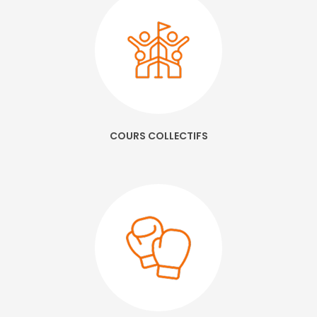
ouvert le weekend et parking gratuit à Saint Martin d'Hères
|
Salle de
sport séance d'essai gratuite musculation cardio encadré par un
coach à Echirolles
|
Club fitness avec Park machines musculation et
du cardio en salle de sport tarif à Saint Martin d'Hères
|
Cours
collectifs ZUMBA BOXING TRX CAF AF BODYSCULPT ABDOS STRETCHING
Pilates Yoga Gym Seniors formule sans engagement à Grenoble
|
Salle de musculation et cardio tarif avec coach cours de fitness à
Echirolles
|
Club TARIF ASSOUPLISSEMENT ETIREMENT RAMEUR VELO
ELLIPTIQUE développé couché SQUAT HALTERE PRESSE CUISSES à Saint-
Martin-d'Hères
|
Salle de sport activité Cardio training Coach sportif
parrainage tonifier dips leg extension leg curl fente protéine à Grenoble
|
Salle de fitness salle de sport Cours collectifs vidéo biking 100%
abdos circuit training et hyrox assouplissement à Grenoble
|
Club de
COURS COLLECTIFS
fitness musculation et park cardio cross training hit et coaching
individuel personnalisé à Saint Martin d'Hères
|
Salle de remise en
forme cours collectifs stretching et bodybalance pour le mal de dos à
Echirolles
|
Salle de sport pour réserver une séance de bodypump et
un cours collectif de pilates à Échirolles