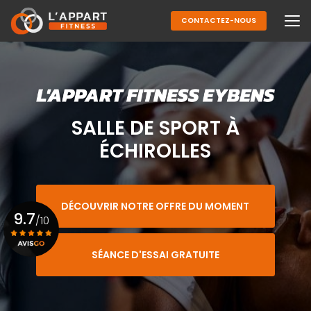
Aller
au
CONTACTEZ-NOUS
contenu
principal
SALLE DE SPORT À
ÉCHIROLLES
DÉCOUVRIR NOTRE OFFRE DU MOMENT
9.7
/10
SÉANCE D'ESSAI GRATUITE
Voir le certificat