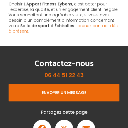
Choisir
L'Appart Fitness Eybens
, c'est opter pour
l'expertise, la qualité, et un engagement client inégalé.
Vous souhaitant une agréable visite, si vous avez
besoin d'un complément d'information concernant
votre
Salle de sport à Échirolles
:
prenez contact dès
à présent
.
Contactez-nous
06 44 51 22 43
ENVOYER UN MESSAGE
Partagez cette page
Facebook
X
Email