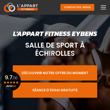
Aller
au
CONTACTEZ-NOUS
contenu
principal
SALLE DE SPORT À
ÉCHIROLLES
DÉCOUVRIR NOTRE OFFRE DU MOMENT
9.7
/10
SÉANCE D'ESSAI GRATUITE
Voir le certificat