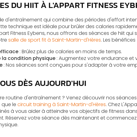
S DU HIIT À L'APPART FITNESS EY
 d'entraînement qui combine des périodes d'effort inten
tte technique est idéale pour brûler des calories rapideme
art Fitness Eybens, nous offrons des séances de hiit qui s
otre
salle de sport fit à Saint-Martin-d'Hères
. Les bénéfices 
efficace
: Brûlez plus de calories en moins de temps.
 la condition physique
: Augmentez votre endurance et v
re
: Nos séances sont conçues pour s'adapter à votre emp
OUS DÈS AUJOURD'HUI
tre routine d'entraînement ? Venez découvrir nos séances d
s que le
circuit training à Saint-Martin-d'Hères
. Chez L'Appa
és à vous aider à atteindre vos objectifs de fitness da
ant. Réservez votre séance dès maintenant et commencez 
hysique.