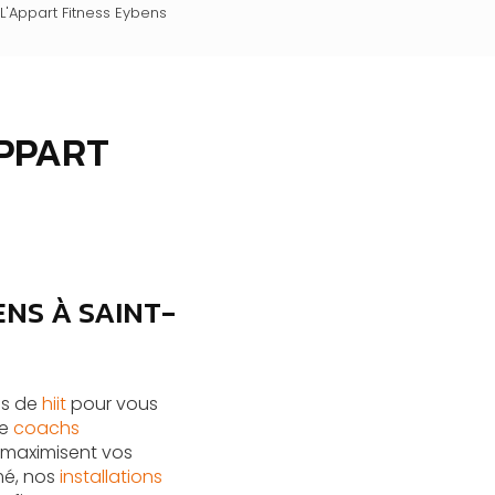
 L'Appart Fitness Eybens
APPART
ENS À SAINT-
es de
hiit
pour vous
de
coachs
i maximisent vos
mé, nos
installations