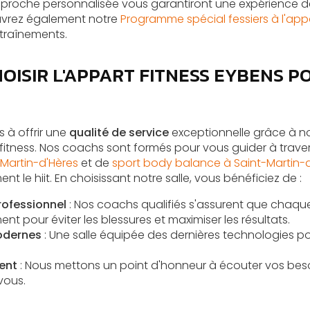
proche personnalisée vous garantiront une expérience de
uvrez également notre
Programme spécial fessiers à l'app
ntraînements.
OISIR L'APPART FITNESS EYBENS P
à offrir une
qualité de service
exceptionnelle grâce à no
 fitness. Nos coachs sont formés pour vous guider à trav
-Martin-d'Hères
et de
sport body balance à Saint-Martin-
t le hiit. En choisissant notre salle, vous bénéficiez de :
ofessionnel
: Nos coachs qualifiés s'assurent que chaq
nt pour éviter les blessures et maximiser les résultats.
modernes
: Une salle équipée des dernières technologies p
ent
: Nous mettons un point d'honneur à écouter vos bes
vous.