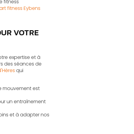
 fitness
art fitness Eybens
OUR VOTRE
tre expertise et à
ers des séances de
d'Hères
qui
ue mouvement est
our un entraînement
oins et à adapter nos